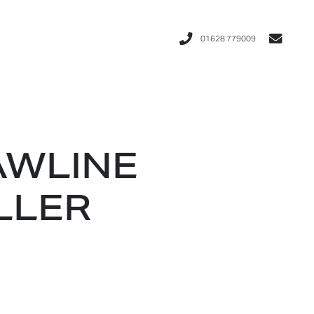
01628 779009
AWLINE
LLER